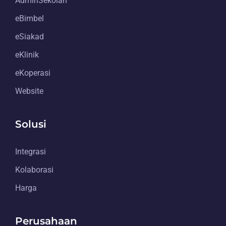
AdminSekolah
eBimbel
eSiakad
eKlinik
eKoperasi
Website
Solusi
Integrasi
Kolaborasi
Harga
Perusahaan