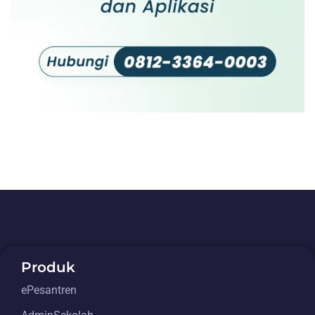
Produk
ePesantren