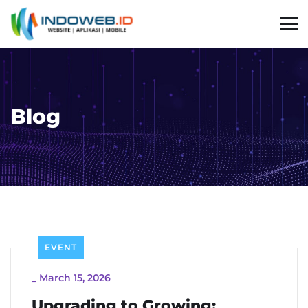
Blog
EVENT
_
March 15, 2026
Upgrading to Growing: