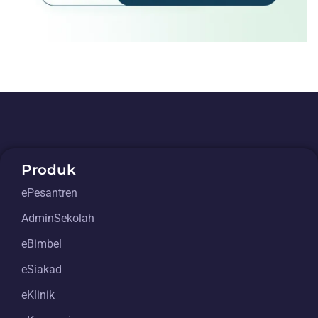
Produk
ePesantren
AdminSekolah
eBimbel
eSiakad
eKlinik